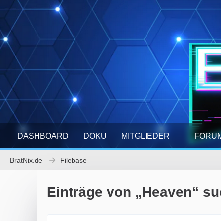
DASHBOARD
DOKU
MITGLIEDER
FORU
BratNix.de
Filebase
Einträge von „Heaven“ s